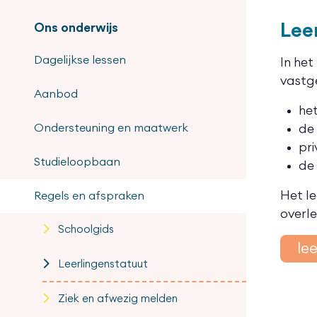
Lee
Ons onderwijs
Dagelijkse lessen
In het
vastg
Aanbod
het
Ondersteuning en maatwerk
de
pr
Studieloopbaan
de
Het l
Regels en afspraken
overl
Schoolgids
le
Leerlingenstatuut
Ziek en afwezig melden