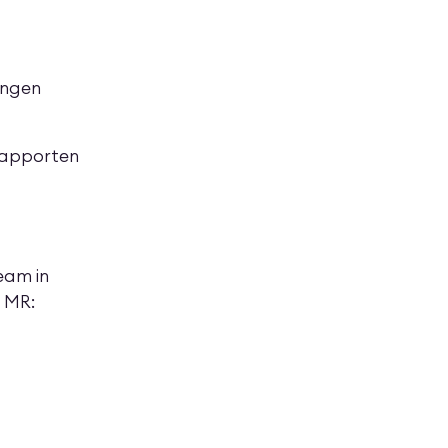
lingen
 rapporten
eam in
 MR: