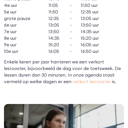
4e uur
11:05
-
11:50 uur
5e uur
11:50
-
12:35 uur
grote pauze
12:35
-
13:05 uur
6e uur
13:05
-
13:50 uur
7e uur
13:50
-
14:35 uur
8e uur
14:35
-
15:20 uur
9e uur
15:20
-
16:05 uur
10e uur
16:05
-
16:50 uur
Enkele keren per jaar hanteren we een verkort
lesrooster, bijvoorbeeld de dag voor de toetsweek. De
lessen duren dan 30 minuten. In onze agenda staat
vermeld op welke dagen er een
verkort lesrooster
is.