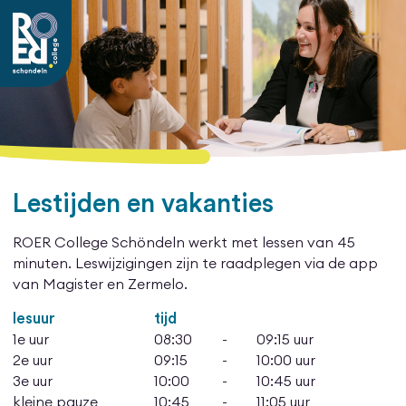
Lestijden en vakanties
ROER College Schöndeln werkt met lessen van 45
minuten. Leswijzigingen zijn te raadplegen via de app
van Magister en Zermelo.
lesuur
tijd
1e uur
08:30
-
09:15 uur
2e uur
09:15
-
10:00 uur
3e uur
10:00
-
10:45 uur
kleine pauze
10:45
-
11:05 uur