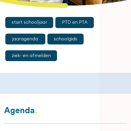
start schooljaar
PTD en PTA
jaaragenda
schoolgids
ziek- en afmelden
Agenda