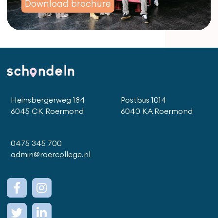
Download brochure
Download brochure
Download brochure
Heinsbergerweg 184
Postbus 1014
6045 CK Roermond
6040 KA Roermond
0475 345 700
admin@roercollege.nl