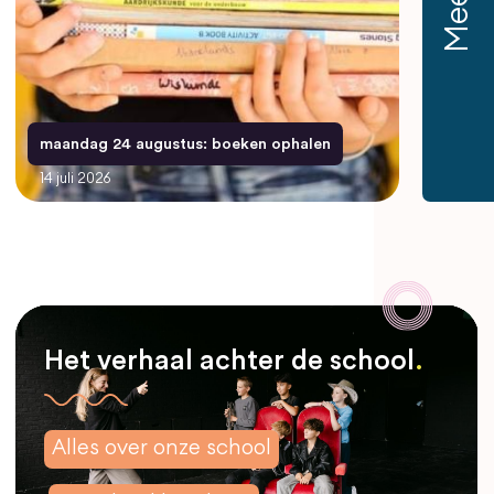
maandag 24 augustus: boeken ophalen
14 juli 2026
Het verhaal achter de school
Het verhaal achter de school
Het verhaal achter de school
.
.
.
Alles over onze school
Alles over onze school
Alles over onze school