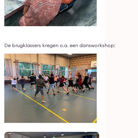
De brugklassers kregen o.a. een dansworkshop: