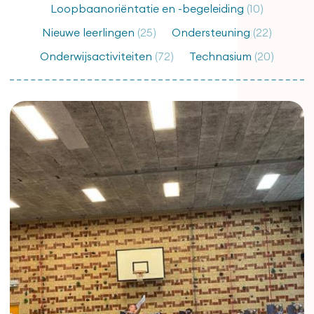
Loopbaanoriëntatie en -begeleiding
(10)
Nieuwe leerlingen
(25)
Ondersteuning
(22)
Onderwijsactiviteiten
(72)
Technasium
(20)