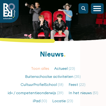
Nieuws
Toon alles
Actueel
(23)
Buitenschoolse activiteiten
(35)
CultuurProfielSchool
(18)
Feest
(22)
id+ / competentieonderwijs
(39)
In het nieuws
(51)
iPad
(10)
Locatie
(23)