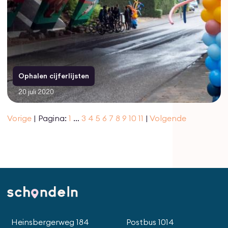
Ophalen cijferlijsten
20 juli 2020
Vorige
Pagina:
1
3
4
5
6
7
8
9
10
11
Volgende
Heinsbergerweg 184
Postbus 1014